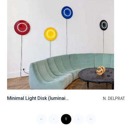
Minimal Light Disk (luminaire)
N. DELPRAT
‹‹
‹
1
›
››