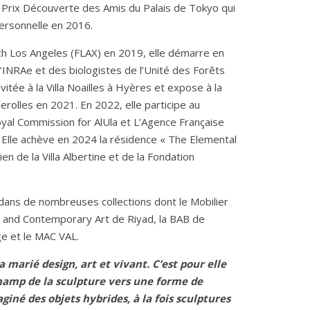
u Prix Découverte des Amis du Palais de Tokyo qui
personnelle en 2016.
ch Los Angeles (FLAX) en 2019, elle démarre en
l’INRAe et des biologistes de l’Unité des Forêts
vitée à la Villa Noailles à Hyères et expose à la
rolles en 2021. En 2022, elle participe au
al Commission for AlUla et L’Agence Française
 Elle achève en 2024 la résidence « The Elemental
en de la Villa Albertine et de la Fondation
ans de nombreuses collections dont le Mobilier
l and Contemporary Art de Riyad, la BAB de
ge et le MAC VAL.
 marié design, art et vivant. C’est pour elle
champ de la sculpture vers une forme de
giné des objets hybrides, à la fois sculptures