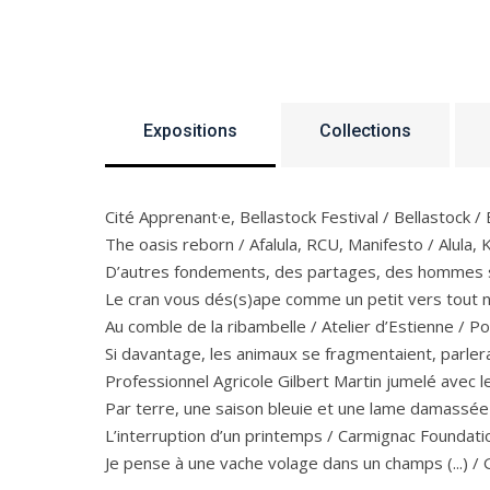
Expositions
Collections
Cité Apprenant·e, Bellastock Festival / Bellastock 
The oasis reborn / Afalula, RCU, Manifesto / Alula,
D’autres fondements, des partages, des hommes sép
Le cran vous dés(s)ape comme un petit vers tout n
Au comble de la ribambelle / Atelier d’Estienne / P
Si davantage, les animaux se fragmentaient, parlerai
Professionnel Agricole Gilbert Martin jumelé avec
Par terre, une saison bleuie et une lame damassée 
L’interruption d’un printemps / Carmignac Foundati
Je pense à une vache volage dans un champs (...) 