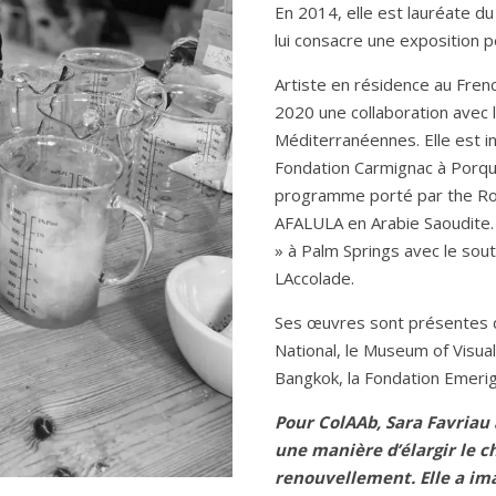
En 2014, elle est lauréate d
lui consacre une exposition 
Artiste en résidence au Fren
2020 une collaboration avec 
Méditerranéennes. Elle est in
Fondation Carmignac à Porque
programme porté par the Roy
AFALULA en Arabie Saoudite.
» à Palm Springs avec le souti
LAccolade.
Ses œuvres sont présentes d
National, le Museum of Visua
Bangkok, la Fondation Emeri
Pour ColAAb, Sara Favriau a
une manière d’élargir le 
renouvellement. Elle a ima