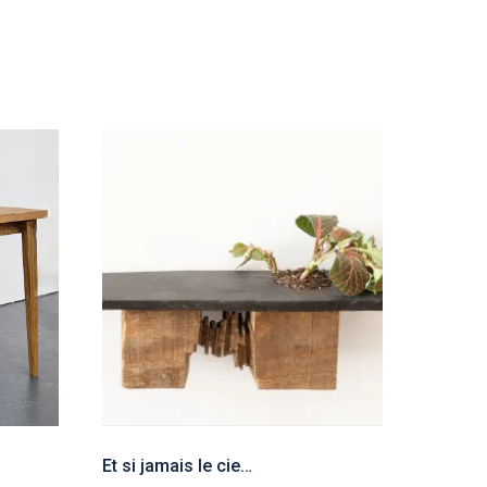
Et si jamais le ciel est un lieu-dit, je le revois près du front (étagères, fixations murales) #5