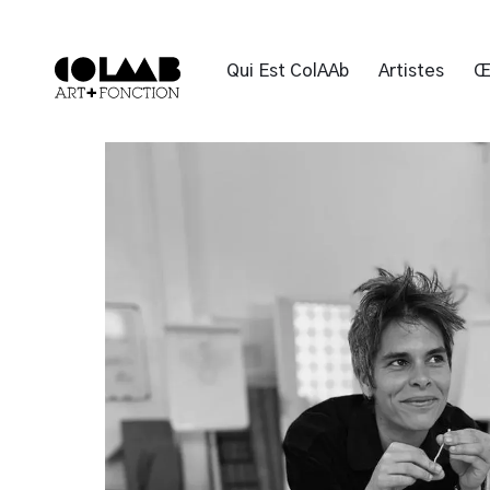
Qui Est ColAAb
Artistes
Œ