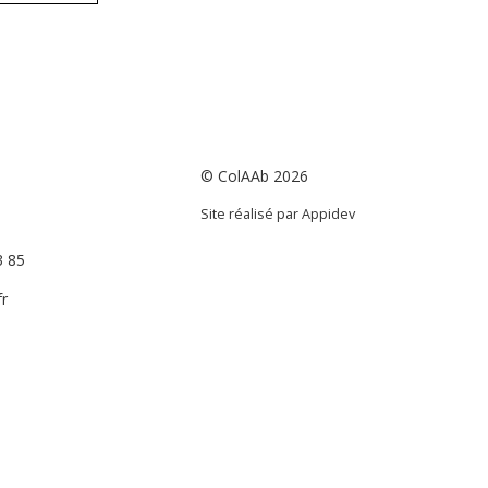
© ColAAb 2026
Site réalisé par
Appidev
3 85
r