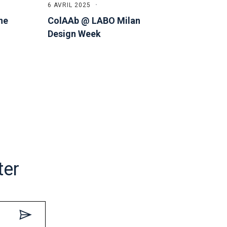
6 AVRIL 2025
10 DÉCE
ne
ColAAb @ LABO Milan
Les ar
Design Week
l’honn
poétiq
traver
venir
ter