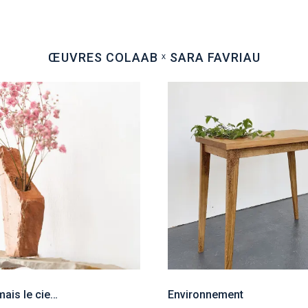
ŒUVRES COLAAB ˣ SARA FAVRIAU
Et si jamais le ciel est un lieu-dit, je le revois près du front (étagères, fixations murales) #1
Environnement