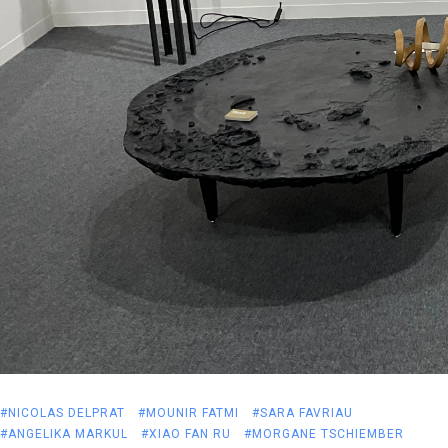
#NICOLAS DELPRAT
#MOUNIR FATMI
#SARA FAVRIAU
#ANGELIKA MARKUL
#XIAO FAN RU
#MORGANE TSCHIEMBER