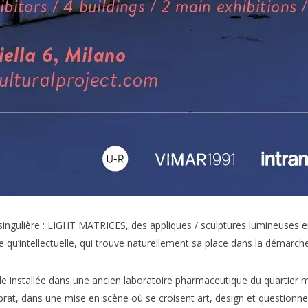
t singulière : LIGHT MATRICES, des appliques / sculptures lumineus
qu’intellectuelle, qui trouve naturellement sa place dans la démarche 
e installée dans une ancien laboratoire pharmaceutique du quartier m
lprat, dans une mise en scène où se croisent art, design et question