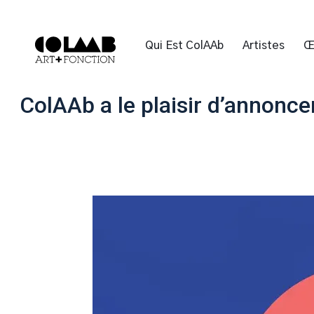
Qui Est ColAAb
Artistes
Œ
ColAAb a le plaisir d’annoncer