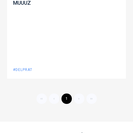
MUUUZ
#DELPRAT
‹‹
‹
1
›
››