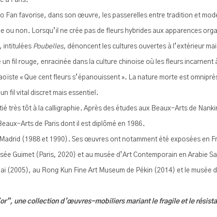
e à Paris.
ao Fan favorise, dans son œuvre, les passerelles entre tradition et mode
ne ou non. Lorsqu’il ne crée pas de fleurs hybrides aux apparences organ
 intitulées
Poubelles
, dénoncent les cultures ouvertes à l’extérieur ma
fil rouge, enracinée dans la culture chinoise où les fleurs incarnent à 
aoïste « Que cent fleurs s’épanouissent ». La nature morte est omnipr
 fil vital discret mais essentiel.
itié très tôt à la calligraphie. Après des études aux Beaux-Arts de Nanki
Beaux-Arts de Paris dont il est diplômé en 1986.
 à Madrid (1988 et 1990). Ses œuvres ont notamment été exposées en
sée Guimet (Paris, 2020) et au musée d’Art Contemporain en Arabie Sa
i (2005), au Rong Kun Fine Art Museum de Pékin (2014) et le musée de
”, une collection d’œuvres-mobiliers mariant le fragile et le résistan