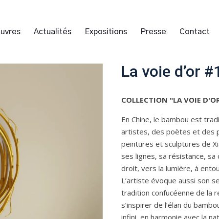
uvres
Actualités
Expositions
Presse
Contact
La voie d’or #
COLLECTION "LA VOIE D'O
En Chine, le bambou est trad
artistes, des poètes et des p
peintures et sculptures de Xi
ses lignes, sa résistance, sa
droit, vers la lumière, à ento
L’artiste évoque aussi son se
tradition confucéenne de la re
s’inspirer de l’élan du bamb
infini, en harmonie avec la n