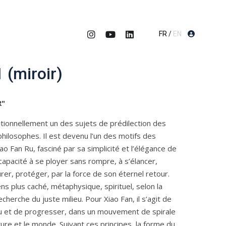
FR
/
EN
1 (miroir)
R"
itionnellement un des sujets de prédilection des
hilosophes. Il est devenu l’un des motifs des
ao Fan Ru, fasciné par sa simplicité et l’élégance de
 capacité à se ployer sans rompre, à s’élancer,
urer, protéger, par la force de son éternel retour.
ns plus caché, métaphysique, spirituel, selon la
cherche du juste milieu. Pour Xiao Fan, il s’agit de
ou et de progresser, dans un mouvement de spirale
ature et le monde. Suivant ces principes, la forme du