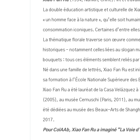
Xiao Fan Ru
(1954, Nankin, Chine). Vit et travaill
La double éducation artistique et culturelle de Xi
« un homme face à la nature », qu’elle soit humai
consommation iconiques. Certaines d’entre elles,
La thématique florale traverse son œuvre comme un 
historiques - notamment celles liées au slogan m
bouquets : tous ces éléments semblent reliés par un
Né dans une famille de lettrés, Xiao Fan Ru est in
sa formation à l’École Nationale Supérieure des 
Xiao Fan Ru a été lauréat de la Casa Velázquez
(2005), au musée Cernuschi (Paris, 2011), au mu
été dédiées au musée des Beaux-Arts de Shangha
2017.
Pour ColAAb, Xiao Fan Ru a imaginé “La Voie d’or