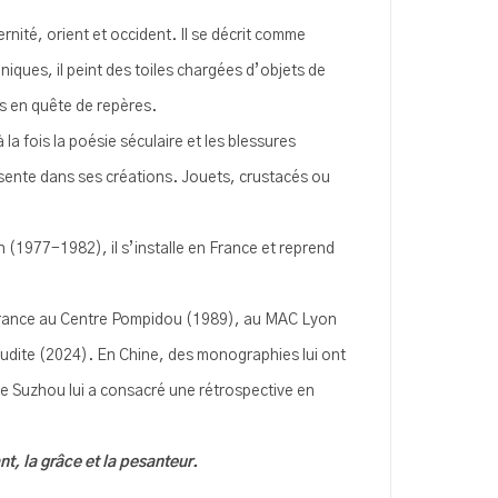
rnité, orient et occident. Il se décrit comme
iques, il peint des toiles chargées d’objets de
is en quête de repères.
la fois la poésie séculaire et les blessures
ésente dans ses créations. Jouets, crustacés ou
n (1977-1982), il s’installe en France et reprend
 France au Centre Pompidou (1989), au MAC Lyon
udite (2024). En Chine, des monographies lui ont
 Suzhou lui a consacré une rétrospective en
t, la grâce et la pesanteur.