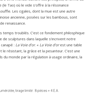
e (le Tao) où le vide s’offre à la résonance
u souffle. Les cigales, dont la mue est une autre
inoise ancienne, posées sur les bambous, sont
 de renaissance.
nos temps troublés. C’est ce fondement philosphique
rie de sculptures dans laquelle s’incrivent notre
e canapé :
La Voie d’or
. «
La Voie d’or
est une table
t le résistant, la grâce et la pesanteur. C’est une
ids du monde par la régulation à usage ordinaire, la
umérotée, tirage limité : 8 pièces + 4 E.A.