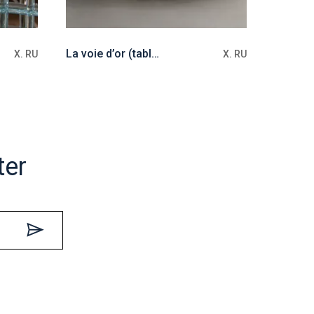
La voie d’or (table basse)
X. RU
X. RU
ter