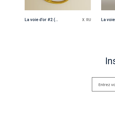
La voie d’or #2 (miroir)
La voie
X. RU
X. RU
In