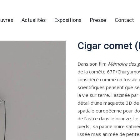
uvres
Actualités
Expositions
Presse
Contact
Cigar comet (
Dans son film
Mémoire des gl
de la comète 67P/Churyumov-
considéré comme un fossile d
scientifiques pensent que ses
la vie sur terre. Fascinée pa
détail d’une maquette 3D de 
spatiale européenne pour don
de l’astre dans le bronze. Le
pieds ; sa patine noire satin
lissée mais animée de petit