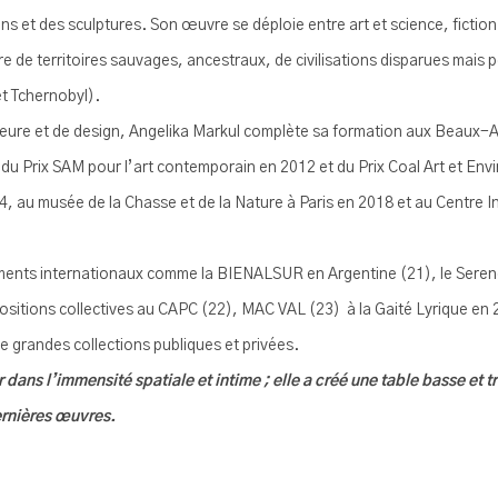
ons et des sculptures. Son œuvre se déploie entre art et science, fiction
ire de territoires sauvages, ancestraux, de civilisations disparues mais p
t Tchernobyl).
eure et de design, Angelika Markul complète sa formation aux Beaux-Arts
e du Prix SAM pour l’art contemporain en 2012 et du Prix Coal Art et En
, au musée de la Chasse et de la Nature à Paris en 2018 et au Centre I
nts internationaux comme la BIENALSUR en Argentine (21), le Serendipi
positions collectives au CAPC (22), MAC VAL (23)
à la Gaité Lyrique en 
 grandes collections publiques et privées.
ans l’immensité spatiale et intime ; elle a créé une table basse et tr
ernières œuvres.