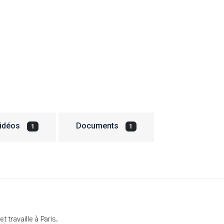
idéos
Documents
1
1
t travaille à Paris.