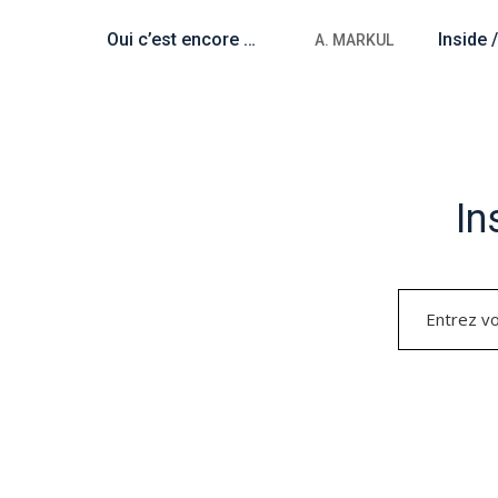
Oui c’est encore moi (luminaire)
Inside 
HIEMBER
A. MARKUL
In