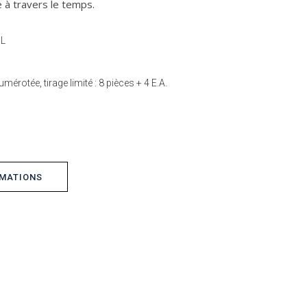
 à travers le temps.
UL
umérotée, tirage limité : 8 pièces + 4 E.A.
RMATIONS