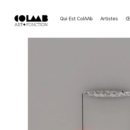
Qui Est ColAAb
Artistes
Œ