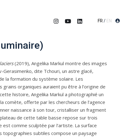
FR
/
EN
luminaire)
aciers
(2019), Angelika Markul montre des images
Gerasimenko, dite Tchouri, un astre glacé,
e la formation du système solaire. Les
 grains organiques auraient pu être à l’origine de
r cette histoire, Angelika Markul a photographié un
la comète, offerte par les chercheurs de l’agence
ner naissance à son tour, cristalliser un fragment
 plateau de cette table basse repose sur trois
ée est comme sculptée par l’artiste. La surface
es topographies subtiles compose un paysage