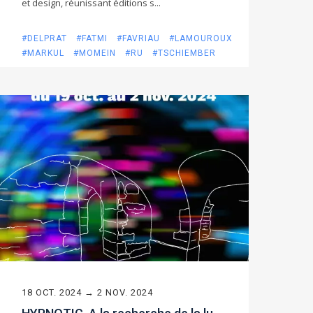
et design, réunissant éditions s...
#DELPRAT
#FATMI
#FAVRIAU
#LAMOUROUX
#MARKUL
#MOMEIN
#RU
#TSCHIEMBER
18 OCT. 2024 → 2 NOV. 2024