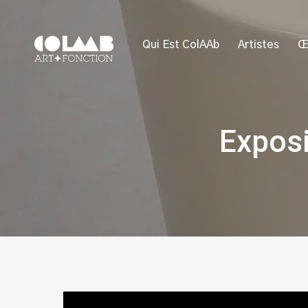
Qui Est ColAAb
Artistes
Œ
Expos