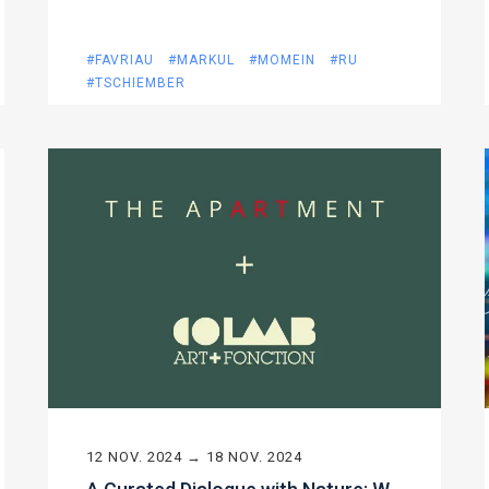
#FAVRIAU
#MARKUL
#MOMEIN
#RU
#TSCHIEMBER
12 NOV. 2024 → 18 NOV. 2024