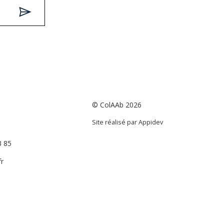
© ColAAb 2026
Site réalisé par
Appidev
3 85
r