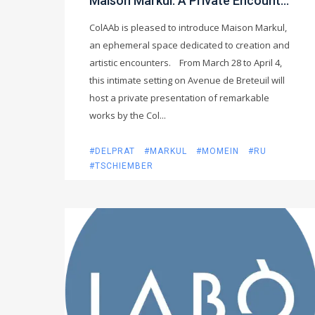
Maison Markul: A Private Encounter with Art & Design
ColAAb is pleased to introduce Maison Markul,
an ephemeral space dedicated to creation and
artistic encounters. From March 28 to April 4,
this intimate setting on Avenue de Breteuil will
host a private presentation of remarkable
works by the Col...
#DELPRAT
#MARKUL
#MOMEIN
#RU
#TSCHIEMBER