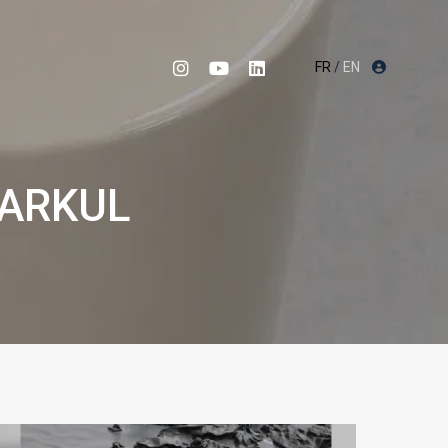
FR
/
EN
MARKUL