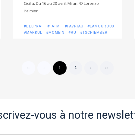
Cicilia. Du 16 au 20 avril, Milan. © Lorenzo
Palmieri
#DELPRAT
#FATMI
#FAVRIAU
#LAMOUROUX
#MARKUL
#MOMEIN
#RU
#TSCHIEMBER
‹‹
‹
1
2
›
››
scrivez-vous à notre newslet